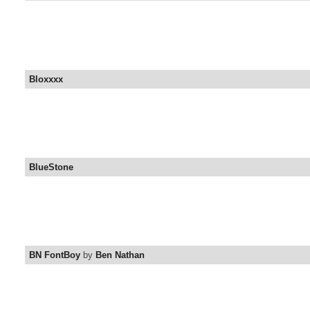
Bloxxxx
BlueStone
BN FontBoy
by
Ben Nathan