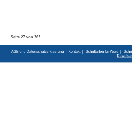
Seite 27 von 363
AGB und Datenschutzerklaerung
|
Kontakt
|
Schriftarten für Word
|
Schri
Downloa