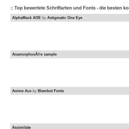
:: Top bewertete Schriftarten und Fonts - die besten k
AlphaMack AOE
by
Astigmatic One Eye
AnamorphosÃ©e sample
Anime Ace
by
Blambot Fonts
Assimilate