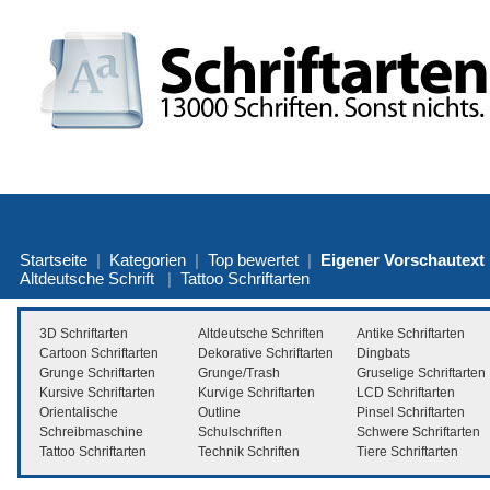
Startseite
|
Kategorien
|
Top bewertet
|
Eigener Vorschautext
Altdeutsche Schrift
|
Tattoo Schriftarten
3D Schriftarten
Altdeutsche Schriften
Antike Schriftarten
Cartoon Schriftarten
Dekorative Schriftarten
Dingbats
Grunge Schriftarten
Grunge/Trash
Gruselige Schriftarten
Kursive Schriftarten
Kurvige Schriftarten
LCD Schriftarten
Orientalische
Outline
Pinsel Schriftarten
Schreibmaschine
Schulschriften
Schwere Schriftarten
Tattoo Schriftarten
Technik Schriften
Tiere Schriftarten