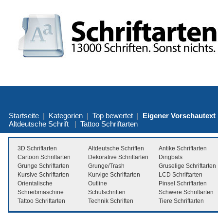
Startseite
|
Kategorien
|
Top bewertet
|
Eigener Vorschautext
Altdeutsche Schrift
|
Tattoo Schriftarten
3D Schriftarten
Altdeutsche Schriften
Antike Schriftarten
Cartoon Schriftarten
Dekorative Schriftarten
Dingbats
Grunge Schriftarten
Grunge/Trash
Gruselige Schriftarten
Kursive Schriftarten
Kurvige Schriftarten
LCD Schriftarten
Orientalische
Outline
Pinsel Schriftarten
Schreibmaschine
Schulschriften
Schwere Schriftarten
Tattoo Schriftarten
Technik Schriften
Tiere Schriftarten