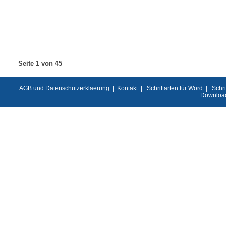
Seite 1 von 45
AGB und Datenschutzerklaerung
|
Kontakt
|
Schriftarten für Word
|
Schri
Downloa