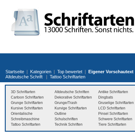
Startseite
|
Kategorien
|
Top bewertet
|
Eigener Vorschautext
Altdeutsche Schrift
|
Tattoo Schriftarten
3D Schriftarten
Altdeutsche Schriften
Antike Schriftarten
Cartoon Schriftarten
Dekorative Schriftarten
Dingbats
Grunge Schriftarten
Grunge/Trash
Gruselige Schriftarten
Kursive Schriftarten
Kurvige Schriftarten
LCD Schriftarten
Orientalische
Outline
Pinsel Schriftarten
Schreibmaschine
Schulschriften
Schwere Schriftarten
Tattoo Schriftarten
Technik Schriften
Tiere Schriftarten