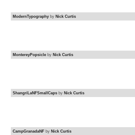
ModernTypography
by
Nick Curtis
MontereyPopsicle
by
Nick Curtis
ShangriLaNFSmallCaps
by
Nick Curtis
CampGranadaNF
by
Nick Curtis