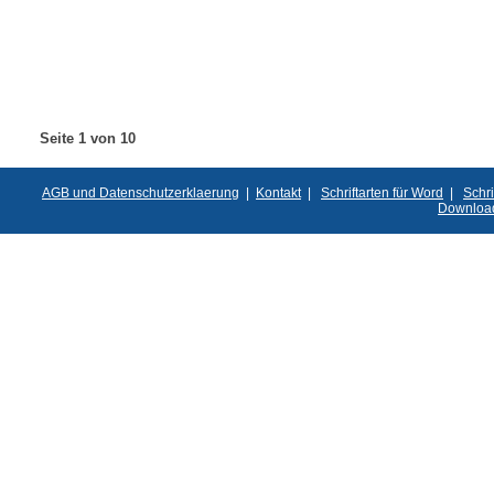
Seite 1 von 10
AGB und Datenschutzerklaerung
|
Kontakt
|
Schriftarten für Word
|
Schri
Downloa