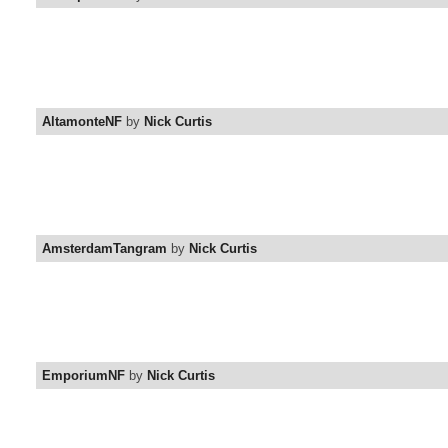
AltamonteNF
by
Nick Curtis
AmsterdamTangram
by
Nick Curtis
EmporiumNF
by
Nick Curtis