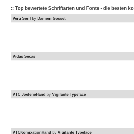
:: Top bewertete Schriftarten und Fonts - die besten k
Veru Serif
by
Damien Gosset
Vidas Secas
VTC JoeleneHand
by
Vigilante Typeface
VTCKomixationHand
by
Vigilante Typeface