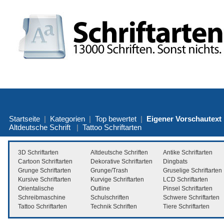
Startseite
|
Kategorien
|
Top bewertet
|
Eigener Vorschautext
Altdeutsche Schrift
|
Tattoo Schriftarten
3D Schriftarten
Altdeutsche Schriften
Antike Schriftarten
Cartoon Schriftarten
Dekorative Schriftarten
Dingbats
Grunge Schriftarten
Grunge/Trash
Gruselige Schriftarten
Kursive Schriftarten
Kurvige Schriftarten
LCD Schriftarten
Orientalische
Outline
Pinsel Schriftarten
Schreibmaschine
Schulschriften
Schwere Schriftarten
Tattoo Schriftarten
Technik Schriften
Tiere Schriftarten