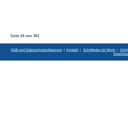
Seite 24 von 363
AGB und Datenschutzerklaerung
|
Kontakt
|
Schriftarten für Word
|
Schri
Downloa