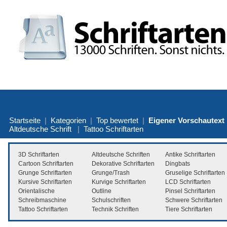
Startseite
|
Kategorien
|
Top bewertet
|
Eigener Vorschautext
Altdeutsche Schrift
|
Tattoo Schriftarten
3D Schriftarten
Altdeutsche Schriften
Antike Schriftarten
Cartoon Schriftarten
Dekorative Schriftarten
Dingbats
Grunge Schriftarten
Grunge/Trash
Gruselige Schriftarten
Kursive Schriftarten
Kurvige Schriftarten
LCD Schriftarten
Orientalische
Outline
Pinsel Schriftarten
Schreibmaschine
Schulschriften
Schwere Schriftarten
Tattoo Schriftarten
Technik Schriften
Tiere Schriftarten