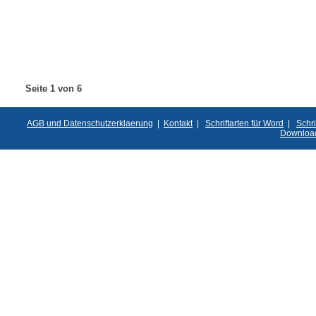
Seite 1 von 6
AGB und Datenschutzerklaerung
|
Kontakt
|
Schriftarten für Word
|
Schri
Downloa