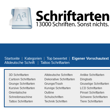
Startseite
|
Kategorien
|
Top bewertet
|
Eigener Vorschautext
Altdeutsche Schrift
|
Tattoo Schriftarten
3D Schriftarten
Altdeutsche Schriften
Antike Schriftarten
Cartoon Schriftarten
Dekorative Schriftarten
Dingbats
Grunge Schriftarten
Grunge/Trash
Gruselige Schriftarten
Kursive Schriftarten
Kurvige Schriftarten
LCD Schriftarten
Orientalische
Outline
Pinsel Schriftarten
Schreibmaschine
Schulschriften
Schwere Schriftarten
Tattoo Schriftarten
Technik Schriften
Tiere Schriftarten