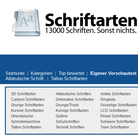
Startseite
|
Kategorien
|
Top bewertet
|
Eigener Vorschautext
Altdeutsche Schrift
|
Tattoo Schriftarten
3D Schriftarten
Altdeutsche Schriften
Antike Schriftarten
Cartoon Schriftarten
Dekorative Schriftarten
Dingbats
Grunge Schriftarten
Grunge/Trash
Gruselige Schriftarten
Kursive Schriftarten
Kurvige Schriftarten
LCD Schriftarten
Orientalische
Outline
Pinsel Schriftarten
Schreibmaschine
Schulschriften
Schwere Schriftarten
Tattoo Schriftarten
Technik Schriften
Tiere Schriftarten