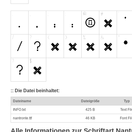
:: Die Datei beinhaltet:
Dateiname
Dateigröße
Typ
INFO.txt
425 B
Text Fil
nantronte.ttf
46 KB
Font Fi
Alle Informationen zur Schriftart Nan