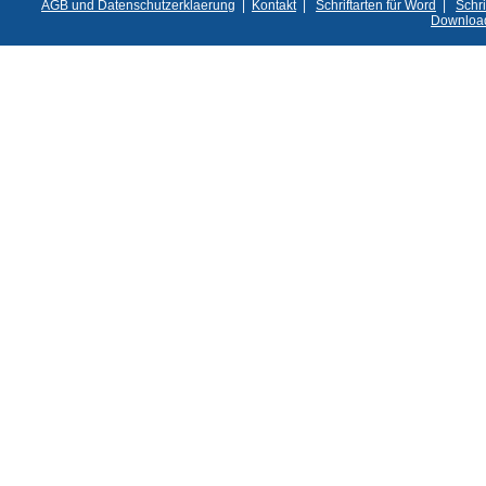
AGB und Datenschutzerklaerung
|
Kontakt
|
Schriftarten für Word
|
Schri
Downloa