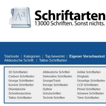
Startseite
|
Kategorien
|
Top bewertet
|
Eigener Vorschautext
Altdeutsche Schrift
|
Tattoo Schriftarten
3D Schriftarten
Altdeutsche Schriften
Antike Schriftarten
Cartoon Schriftarten
Dekorative Schriftarten
Dingbats
Grunge Schriftarten
Grunge/Trash
Gruselige Schriftarten
Kursive Schriftarten
Kurvige Schriftarten
LCD Schriftarten
Orientalische
Outline
Pinsel Schriftarten
Schreibmaschine
Schulschriften
Schwere Schriftarten
Tattoo Schriftarten
Technik Schriften
Tiere Schriftarten