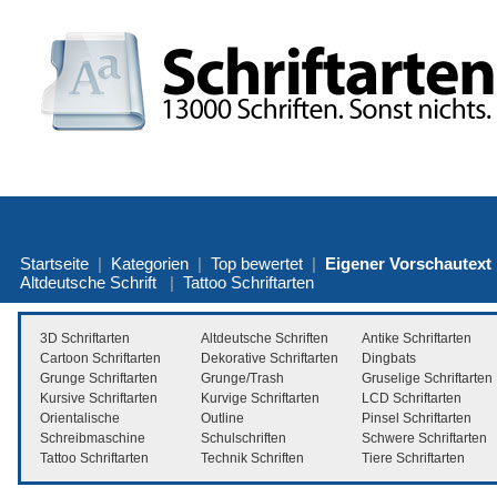
Startseite
|
Kategorien
|
Top bewertet
|
Eigener Vorschautext
Altdeutsche Schrift
|
Tattoo Schriftarten
3D Schriftarten
Altdeutsche Schriften
Antike Schriftarten
Cartoon Schriftarten
Dekorative Schriftarten
Dingbats
Grunge Schriftarten
Grunge/Trash
Gruselige Schriftarten
Kursive Schriftarten
Kurvige Schriftarten
LCD Schriftarten
Orientalische
Outline
Pinsel Schriftarten
Schreibmaschine
Schulschriften
Schwere Schriftarten
Tattoo Schriftarten
Technik Schriften
Tiere Schriftarten