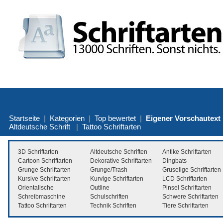
Startseite
|
Kategorien
|
Top bewertet
|
Eigener Vorschautext
Altdeutsche Schrift
|
Tattoo Schriftarten
3D Schriftarten
Altdeutsche Schriften
Antike Schriftarten
Cartoon Schriftarten
Dekorative Schriftarten
Dingbats
Grunge Schriftarten
Grunge/Trash
Gruselige Schriftarten
Kursive Schriftarten
Kurvige Schriftarten
LCD Schriftarten
Orientalische
Outline
Pinsel Schriftarten
Schreibmaschine
Schulschriften
Schwere Schriftarten
Tattoo Schriftarten
Technik Schriften
Tiere Schriftarten