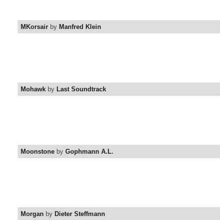
MKorsair
by
Manfred Klein
Mohawk
by
Last Soundtrack
Moonstone
by
Gophmann A.L.
Morgan
by
Dieter Steffmann