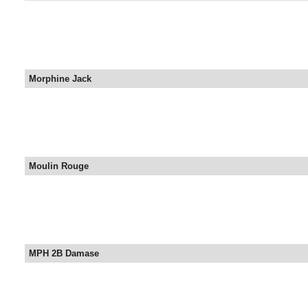
Morphine Jack
Moulin Rouge
MPH 2B Damase