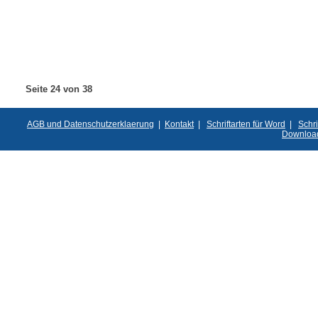
Seite 24 von 38
AGB und Datenschutzerklaerung
|
Kontakt
|
Schriftarten für Word
|
Schri
Downloa