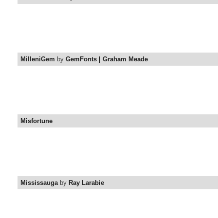
MilleniGem
by
GemFonts | Graham Meade
Misfortune
Mississauga
by
Ray Larabie