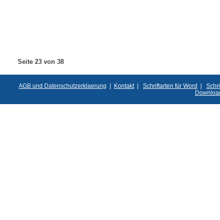
Seite 23 von 38
AGB und Datenschutzerklaerung
|
Kontakt
|
Schriftarten für Word
|
Schri
Downloa