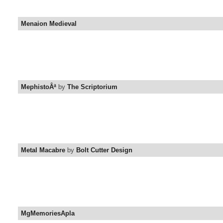
Menaion Medieval
MephistoÂª
by
The Scriptorium
Metal Macabre
by
Bolt Cutter Design
MgMemoriesApla