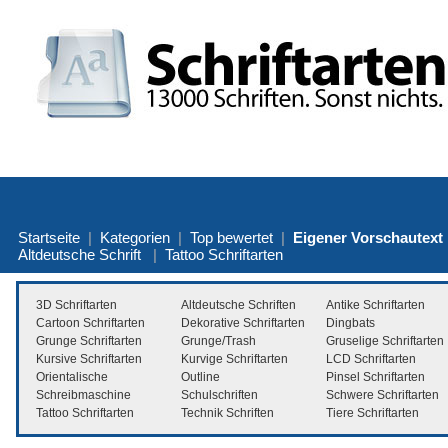
Startseite
|
Kategorien
|
Top bewertet
|
Eigener Vorschautext
Altdeutsche Schrift
|
Tattoo Schriftarten
3D Schriftarten
Altdeutsche Schriften
Antike Schriftarten
Cartoon Schriftarten
Dekorative Schriftarten
Dingbats
Grunge Schriftarten
Grunge/Trash
Gruselige Schriftarten
Kursive Schriftarten
Kurvige Schriftarten
LCD Schriftarten
Orientalische
Outline
Pinsel Schriftarten
Schreibmaschine
Schulschriften
Schwere Schriftarten
Tattoo Schriftarten
Technik Schriften
Tiere Schriftarten