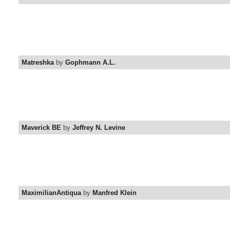
Matreshka
by
Gophmann A.L.
Maverick BE
by
Jeffrey N. Levine
MaximilianAntiqua
by
Manfred Klein