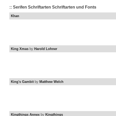
:: Serifen Schriftarten Schriftarten und Fonts
Khan
King Xmas
by
Harold Lohner
King's Gambit
by
Matthew Welch
Kingthings Annex
by
Kingthings