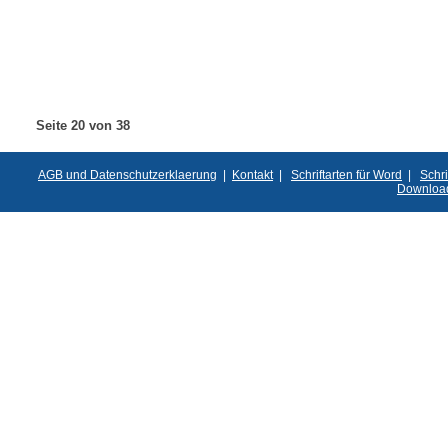
Seite 20 von 38
AGB und Datenschutzerklaerung
|
Kontakt
|
Schriftarten für Word
|
Schri
Downloa