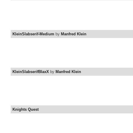
KleinSlabserif-Medium
by
Manfred Klein
KleinSlabserifBlaxX
by
Manfred Klein
Knights Quest