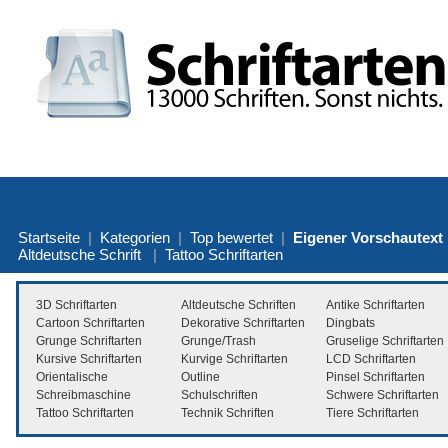
Startseite
|
Kategorien
|
Top bewertet
|
Eigener Vorschautext
Altdeutsche Schrift
|
Tattoo Schriftarten
3D Schriftarten
Altdeutsche Schriften
Antike Schriftarten
Cartoon Schriftarten
Dekorative Schriftarten
Dingbats
Grunge Schriftarten
Grunge/Trash
Gruselige Schriftarten
Kursive Schriftarten
Kurvige Schriftarten
LCD Schriftarten
Orientalische
Outline
Pinsel Schriftarten
Schreibmaschine
Schulschriften
Schwere Schriftarten
Tattoo Schriftarten
Technik Schriften
Tiere Schriftarten