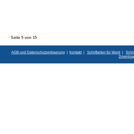
Seite 5 von 15
AGB und Datenschutzerklaerung
|
Kontakt
|
Schriftarten für Word
|
Schri
Downloa