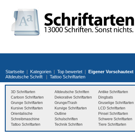
Startseite
|
Kategorien
|
Top bewertet
|
Eigener Vorschautext
Altdeutsche Schrift
|
Tattoo Schriftarten
3D Schriftarten
Altdeutsche Schriften
Antike Schriftarten
Cartoon Schriftarten
Dekorative Schriftarten
Dingbats
Grunge Schriftarten
Grunge/Trash
Gruselige Schriftarten
Kursive Schriftarten
Kurvige Schriftarten
LCD Schriftarten
Orientalische
Outline
Pinsel Schriftarten
Schreibmaschine
Schulschriften
Schwere Schriftarten
Tattoo Schriftarten
Technik Schriften
Tiere Schriftarten