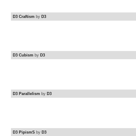
D3 Craftism
by
D3
D3 Cubism
by
D3
D3 Parallelism
by
D3
D3 PipismS
by
D3