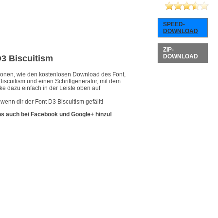
SPEED-
DOWNLOAD
ZIP-
DOWNLOAD
D3 Biscuitism
ationen, wie den kostenlosen Download des Font,
Biscuitism und einen Schriftgenerator, mit dem
ke dazu einfach in der Leiste oben auf
enn dir der Font D3 Biscuitism gefällt!
ns auch bei Facebook und Google+ hinzu!