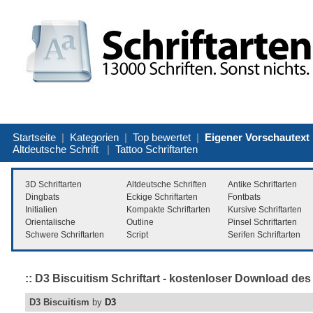
Startseite
|
Kategorien
|
Top bewertet
|
Eigener Vorschautext
Altdeutsche Schrift
|
Tattoo Schriftarten
3D Schriftarten
Altdeutsche Schriften
Antike Schriftarten
Dingbats
Eckige Schriftarten
Fontbats
Initialien
Kompakte Schriftarten
Kursive Schriftarten
Orientalische
Outline
Pinsel Schriftarten
Schwere Schriftarten
Script
Serifen Schriftarten
:: D3 Biscuitism Schriftart - kostenloser Download des
D3 Biscuitism
by
D3