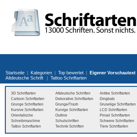
Startseite
|
Kategorien
|
Top bewertet
|
Eigener Vorschautext
Altdeutsche Schrift
|
Tattoo Schriftarten
3D Schriftarten
Altdeutsche Schriften
Antike Schriftarten
Cartoon Schriftarten
Dekorative Schriftarten
Dingbats
Grunge Schriftarten
Grunge/Trash
Gruselige Schriftarten
Kursive Schriftarten
Kurvige Schriftarten
LCD Schriftarten
Orientalische
Outline
Pinsel Schriftarten
Schreibmaschine
Schulschriften
Schwere Schriftarten
Tattoo Schriftarten
Technik Schriften
Tiere Schriftarten