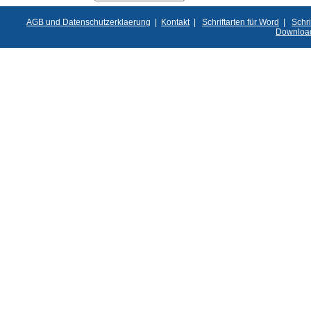
AGB und Datenschutzerklaerung
|
Kontakt
|
Schriftarten für Word
|
Schri
Downloa