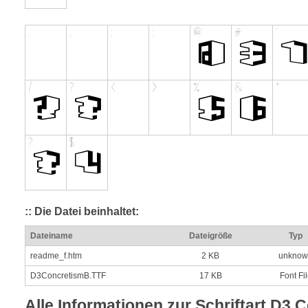
:: Die Datei beinhaltet:
Dateiname
Dateigröße
Typ
readme_f.htm
2 KB
unknow
D3ConcretismB.TTF
17 KB
Font Fi
Alle Informationen zur Schriftart D3 