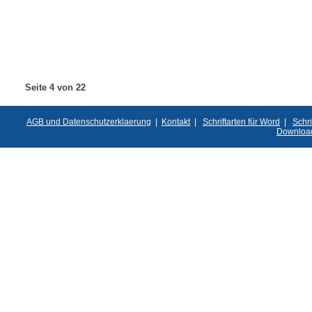
Seite 4 von 22
AGB und Datenschutzerklaerung
|
Kontakt
|
Schriftarten für Word
|
Schri
Downloa