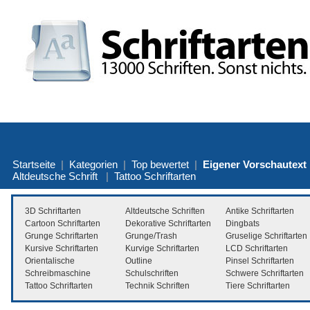
Startseite
|
Kategorien
|
Top bewertet
|
Eigener Vorschautext
Altdeutsche Schrift
|
Tattoo Schriftarten
3D Schriftarten
Altdeutsche Schriften
Antike Schriftarten
Cartoon Schriftarten
Dekorative Schriftarten
Dingbats
Grunge Schriftarten
Grunge/Trash
Gruselige Schriftarten
Kursive Schriftarten
Kurvige Schriftarten
LCD Schriftarten
Orientalische
Outline
Pinsel Schriftarten
Schreibmaschine
Schulschriften
Schwere Schriftarten
Tattoo Schriftarten
Technik Schriften
Tiere Schriftarten