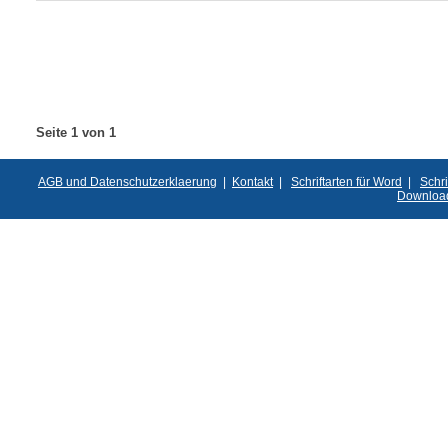
Seite 1 von 1
AGB und Datenschutzerklaerung
|
Kontakt
|
Schriftarten für Word
|
Schri
Downloa