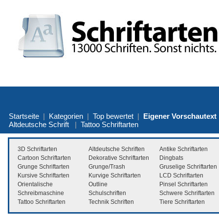
Startseite
|
Kategorien
|
Top bewertet
|
Eigener Vorschautext
Altdeutsche Schrift
|
Tattoo Schriftarten
3D Schriftarten
Altdeutsche Schriften
Antike Schriftarten
Cartoon Schriftarten
Dekorative Schriftarten
Dingbats
Grunge Schriftarten
Grunge/Trash
Gruselige Schriftarten
Kursive Schriftarten
Kurvige Schriftarten
LCD Schriftarten
Orientalische
Outline
Pinsel Schriftarten
Schreibmaschine
Schulschriften
Schwere Schriftarten
Tattoo Schriftarten
Technik Schriften
Tiere Schriftarten