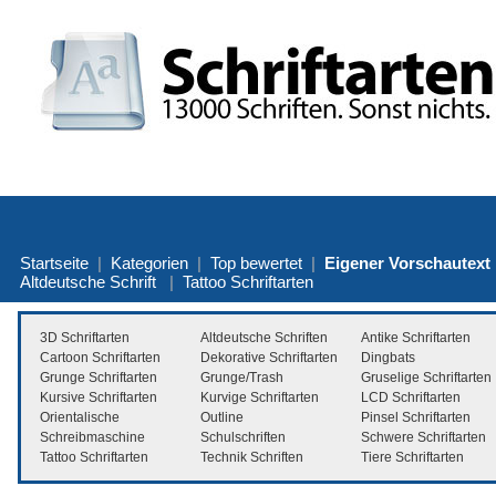
Startseite
|
Kategorien
|
Top bewertet
|
Eigener Vorschautext
Altdeutsche Schrift
|
Tattoo Schriftarten
3D Schriftarten
Altdeutsche Schriften
Antike Schriftarten
Cartoon Schriftarten
Dekorative Schriftarten
Dingbats
Grunge Schriftarten
Grunge/Trash
Gruselige Schriftarten
Kursive Schriftarten
Kurvige Schriftarten
LCD Schriftarten
Orientalische
Outline
Pinsel Schriftarten
Schreibmaschine
Schulschriften
Schwere Schriftarten
Tattoo Schriftarten
Technik Schriften
Tiere Schriftarten