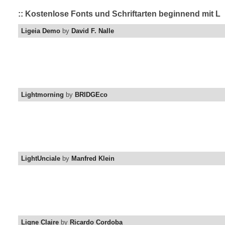
:: Kostenlose Fonts und Schriftarten beginnend mit L
Ligeia Demo
by
David F. Nalle
Lightmorning
by
BRIDGEco
LightUnciale
by
Manfred Klein
Ligne Claire
by
Ricardo Cordoba