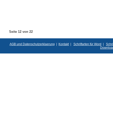
Seite 12 von 22
AGB und Datenschutzerklaerung
|
Kontakt
|
Schriftarten für Word
|
Schri
Downloa