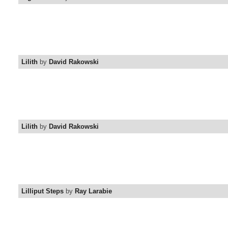
Lilith
by
David Rakowski
Lilith
by
David Rakowski
Lilliput Steps
by
Ray Larabie