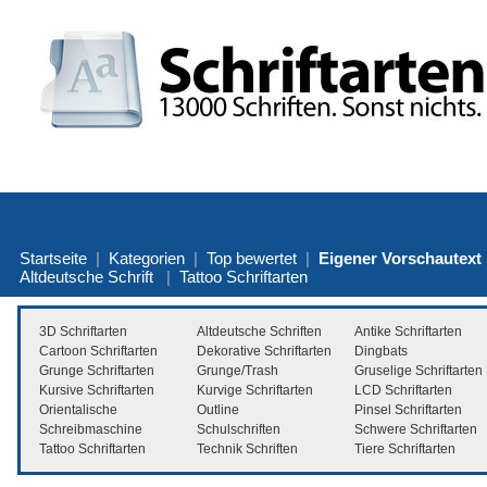
Startseite
|
Kategorien
|
Top bewertet
|
Eigener Vorschautext
Altdeutsche Schrift
|
Tattoo Schriftarten
3D Schriftarten
Altdeutsche Schriften
Antike Schriftarten
Cartoon Schriftarten
Dekorative Schriftarten
Dingbats
Grunge Schriftarten
Grunge/Trash
Gruselige Schriftarten
Kursive Schriftarten
Kurvige Schriftarten
LCD Schriftarten
Orientalische
Outline
Pinsel Schriftarten
Schreibmaschine
Schulschriften
Schwere Schriftarten
Tattoo Schriftarten
Technik Schriften
Tiere Schriftarten