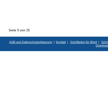
Seite 5 von 15
AGB und Datenschutzerklaerung
|
Kontakt
|
Schriftarten für Word
|
Schri
Downloa