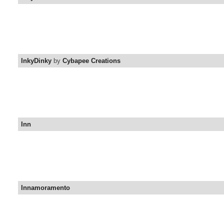
InkyDinky
by
Cybapee Creations
Inn
Innamoramento