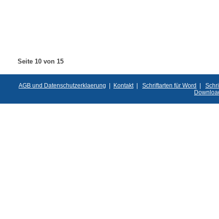
Seite 10 von 15
AGB und Datenschutzerklaerung
|
Kontakt
|
Schriftarten für Word
|
Schri
Downloa