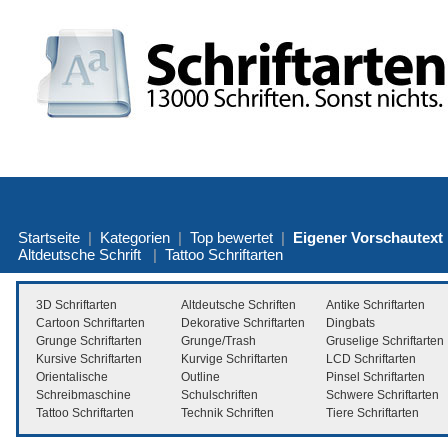
Startseite
|
Kategorien
|
Top bewertet
|
Eigener Vorschautext
Altdeutsche Schrift
|
Tattoo Schriftarten
3D Schriftarten
Altdeutsche Schriften
Antike Schriftarten
Cartoon Schriftarten
Dekorative Schriftarten
Dingbats
Grunge Schriftarten
Grunge/Trash
Gruselige Schriftarten
Kursive Schriftarten
Kurvige Schriftarten
LCD Schriftarten
Orientalische
Outline
Pinsel Schriftarten
Schreibmaschine
Schulschriften
Schwere Schriftarten
Tattoo Schriftarten
Technik Schriften
Tiere Schriftarten