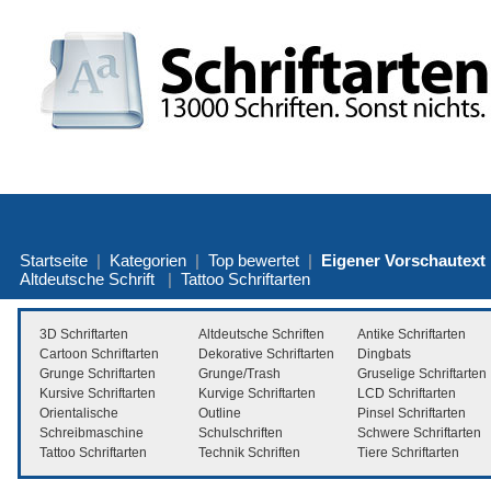
Startseite
|
Kategorien
|
Top bewertet
|
Eigener Vorschautext
Altdeutsche Schrift
|
Tattoo Schriftarten
3D Schriftarten
Altdeutsche Schriften
Antike Schriftarten
Cartoon Schriftarten
Dekorative Schriftarten
Dingbats
Grunge Schriftarten
Grunge/Trash
Gruselige Schriftarten
Kursive Schriftarten
Kurvige Schriftarten
LCD Schriftarten
Orientalische
Outline
Pinsel Schriftarten
Schreibmaschine
Schulschriften
Schwere Schriftarten
Tattoo Schriftarten
Technik Schriften
Tiere Schriftarten