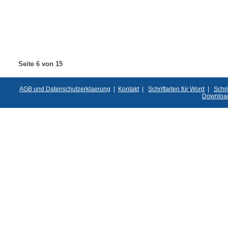
Seite 6 von 15
AGB und Datenschutzerklaerung
|
Kontakt
|
Schriftarten für Word
|
Schri
Downloa