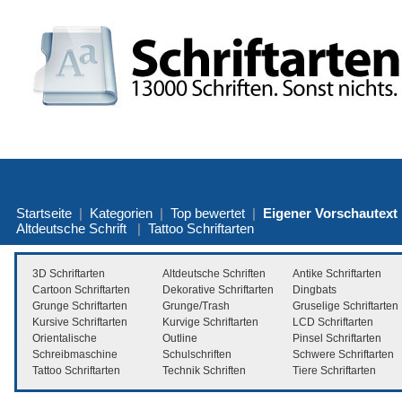
Startseite
|
Kategorien
|
Top bewertet
|
Eigener Vorschautext
Altdeutsche Schrift
|
Tattoo Schriftarten
3D Schriftarten
Altdeutsche Schriften
Antike Schriftarten
Cartoon Schriftarten
Dekorative Schriftarten
Dingbats
Grunge Schriftarten
Grunge/Trash
Gruselige Schriftarten
Kursive Schriftarten
Kurvige Schriftarten
LCD Schriftarten
Orientalische
Outline
Pinsel Schriftarten
Schreibmaschine
Schulschriften
Schwere Schriftarten
Tattoo Schriftarten
Technik Schriften
Tiere Schriftarten