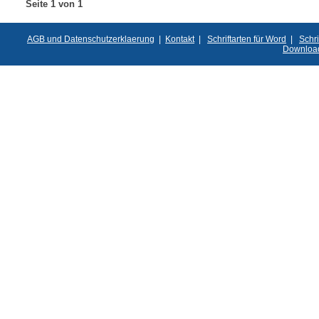
Seite 1 von 1
AGB und Datenschutzerklaerung
|
Kontakt
|
Schriftarten für Word
|
Schri
Downloa