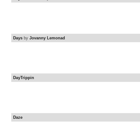
Days
by
Jovanny Lemonad
DayTrippin
Daze