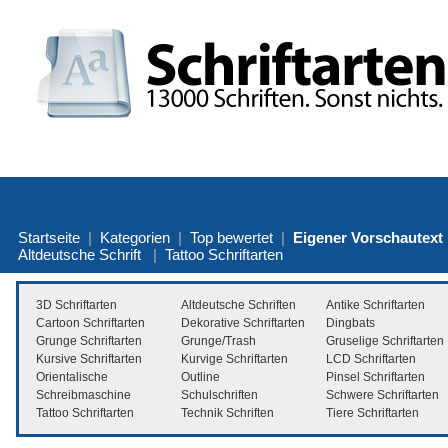
Startseite
|
Kategorien
|
Top bewertet
|
Eigener Vorschautext
Altdeutsche Schrift
|
Tattoo Schriftarten
3D Schriftarten
Altdeutsche Schriften
Antike Schriftarten
Cartoon Schriftarten
Dekorative Schriftarten
Dingbats
Grunge Schriftarten
Grunge/Trash
Gruselige Schriftarten
Kursive Schriftarten
Kurvige Schriftarten
LCD Schriftarten
Orientalische
Outline
Pinsel Schriftarten
Schreibmaschine
Schulschriften
Schwere Schriftarten
Tattoo Schriftarten
Technik Schriften
Tiere Schriftarten