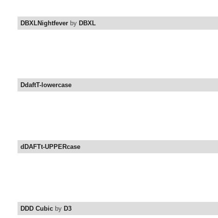
DBXLNightfever
by
DBXL
DdaftT-lowercase
dDAFTt-UPPERcase
DDD Cubic
by
D3