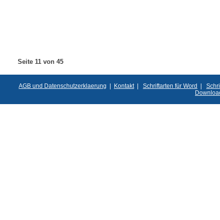
Seite 11 von 45
AGB und Datenschutzerklaerung
|
Kontakt
|
Schriftarten für Word
|
Schri
Downloa