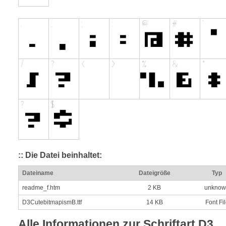
:: Die Datei beinhaltet:
Dateiname
Dateigröße
Typ
readme_f.htm
2 KB
unknow
D3CutebitmapismB.ttf
14 KB
Font Fi
Alle Informationen zur Schriftart D3