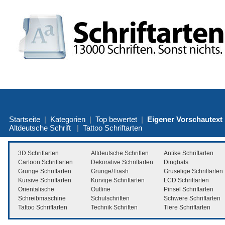
Startseite
|
Kategorien
|
Top bewertet
|
Eigener Vorschautext
Altdeutsche Schrift
|
Tattoo Schriftarten
3D Schriftarten
Altdeutsche Schriften
Antike Schriftarten
Cartoon Schriftarten
Dekorative Schriftarten
Dingbats
Grunge Schriftarten
Grunge/Trash
Gruselige Schriftarten
Kursive Schriftarten
Kurvige Schriftarten
LCD Schriftarten
Orientalische
Outline
Pinsel Schriftarten
Schreibmaschine
Schulschriften
Schwere Schriftarten
Tattoo Schriftarten
Technik Schriften
Tiere Schriftarten