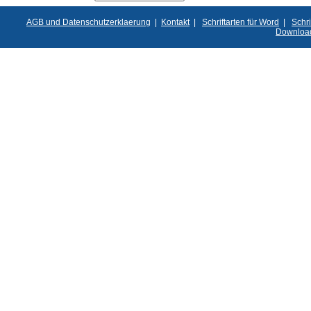
AGB und Datenschutzerklaerung
|
Kontakt
|
Schriftarten für Word
|
Schri
Downloa