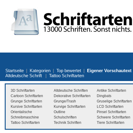
Startseite
|
Kategorien
|
Top bewertet
|
Eigener Vorschautext
Altdeutsche Schrift
|
Tattoo Schriftarten
3D Schriftarten
Altdeutsche Schriften
Antike Schriftarten
Cartoon Schriftarten
Dekorative Schriftarten
Dingbats
Grunge Schriftarten
Grunge/Trash
Gruselige Schriftarten
Kursive Schriftarten
Kurvige Schriftarten
LCD Schriftarten
Orientalische
Outline
Pinsel Schriftarten
Schreibmaschine
Schulschriften
Schwere Schriftarten
Tattoo Schriftarten
Technik Schriften
Tiere Schriftarten