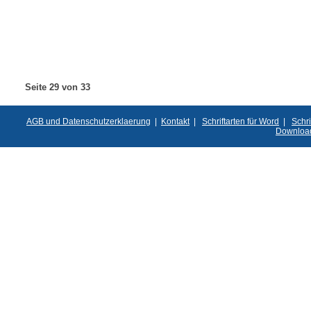
Seite 29 von 33
AGB und Datenschutzerklaerung
|
Kontakt
|
Schriftarten für Word
|
Schri
Downloa