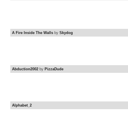
A Fire Inside The Walls
by
Skydog
Abduction2002
by
PizzaDude
Alphabet_2