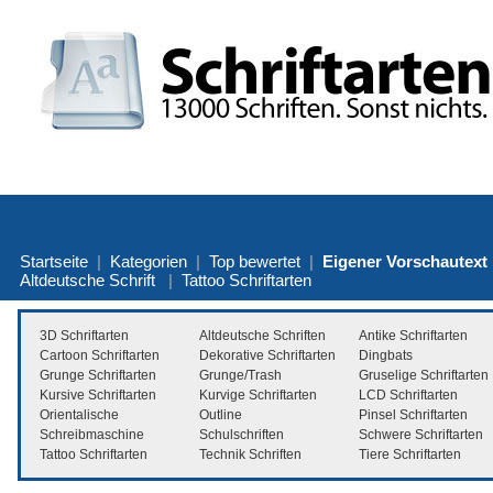
Startseite
|
Kategorien
|
Top bewertet
|
Eigener Vorschautext
Altdeutsche Schrift
|
Tattoo Schriftarten
3D Schriftarten
Altdeutsche Schriften
Antike Schriftarten
Cartoon Schriftarten
Dekorative Schriftarten
Dingbats
Grunge Schriftarten
Grunge/Trash
Gruselige Schriftarten
Kursive Schriftarten
Kurvige Schriftarten
LCD Schriftarten
Orientalische
Outline
Pinsel Schriftarten
Schreibmaschine
Schulschriften
Schwere Schriftarten
Tattoo Schriftarten
Technik Schriften
Tiere Schriftarten