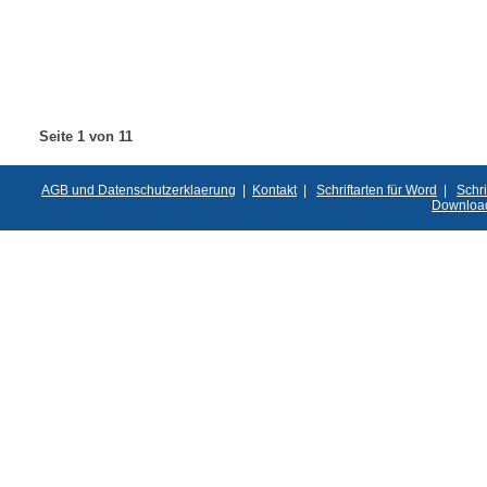
Seite 1 von 11
AGB und Datenschutzerklaerung
|
Kontakt
|
Schriftarten für Word
|
Schri
Downloa