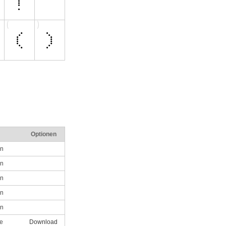
Optionen
n
n
n
n
n
le
Download