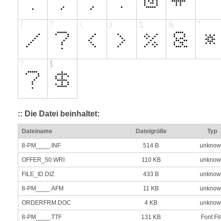
:: Die Datei beinhaltet:
Dateiname
Dateigröße
Typ
8-PM____.INF
514 B
unknow
OFFER_50.WRI
110 KB
unknow
FILE_ID.DIZ
433 B
unknow
8-PM____.AFM
11 KB
unknow
ORDERFRM.DOC
4 KB
unknow
8-PM____.TTF
131 KB
Font Fi