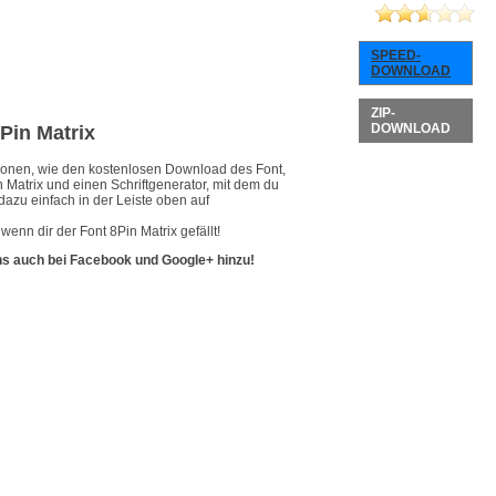
SPEED-
DOWNLOAD
ZIP-
DOWNLOAD
8Pin Matrix
ationen, wie den kostenlosen Download des Font,
n Matrix und einen Schriftgenerator, mit dem du
dazu einfach in der Leiste oben auf
enn dir der Font 8Pin Matrix gefällt!
ns auch bei Facebook und Google+ hinzu!