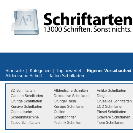
Startseite
|
Kategorien
|
Top bewertet
|
Eigener Vorschautext
Altdeutsche Schrift
|
Tattoo Schriftarten
3D Schriftarten
Altdeutsche Schriften
Antike Schriftarten
Cartoon Schriftarten
Dekorative Schriftarten
Dingbats
Grunge Schriftarten
Grunge/Trash
Gruselige Schriftarten
Kursive Schriftarten
Kurvige Schriftarten
LCD Schriftarten
Orientalische
Outline
Pinsel Schriftarten
Schreibmaschine
Schulschriften
Schwere Schriftarten
Tattoo Schriftarten
Technik Schriften
Tiere Schriftarten