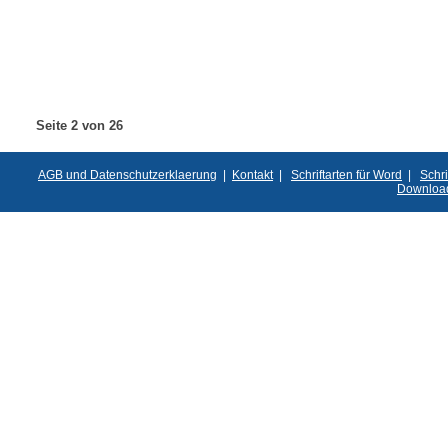
Seite 2 von 26
AGB und Datenschutzerklaerung
|
Kontakt
|
Schriftarten für Word
|
Schri
Downloa