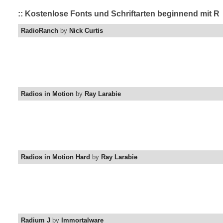
:: Kostenlose Fonts und Schriftarten beginnend mit R
RadioRanch
by
Nick Curtis
Radios in Motion
by
Ray Larabie
Radios in Motion Hard
by
Ray Larabie
Radium J
by
Immortalware