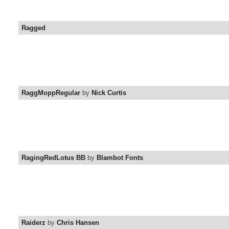
Ragged
RaggMoppRegular
by
Nick Curtis
RagingRedLotus BB
by
Blambot Fonts
Raiderz
by
Chris Hansen