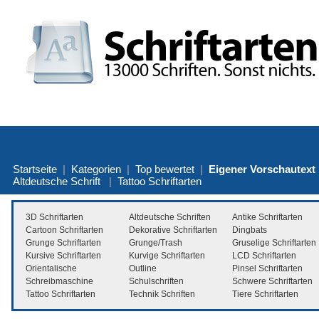
Startseite
|
Kategorien
|
Top bewertet
|
Eigener Vorschautext
Altdeutsche Schrift
|
Tattoo Schriftarten
3D Schriftarten
Altdeutsche Schriften
Antike Schriftarten
Cartoon Schriftarten
Dekorative Schriftarten
Dingbats
Grunge Schriftarten
Grunge/Trash
Gruselige Schriftarten
Kursive Schriftarten
Kurvige Schriftarten
LCD Schriftarten
Orientalische
Outline
Pinsel Schriftarten
Schreibmaschine
Schulschriften
Schwere Schriftarten
Tattoo Schriftarten
Technik Schriften
Tiere Schriftarten