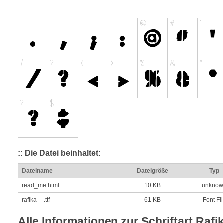
:: Die Datei beinhaltet:
Dateiname
Dateigröße
Typ
read_me.html
10 KB
unknow
rafika__.ttf
61 KB
Font Fi
Alle Informationen zur Schriftart Rafi