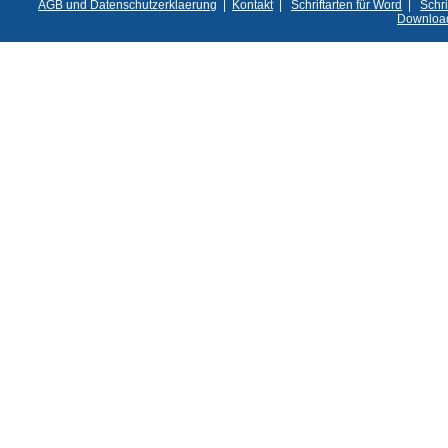
AGB und Datenschutzerklaerung
|
Kontakt
|
Schriftarten für Word
|
Schri
Downloa