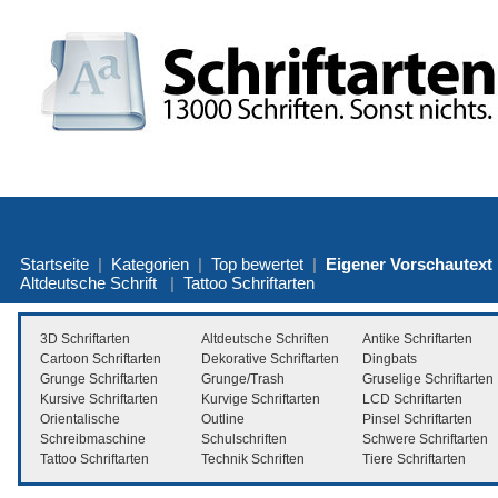
Startseite
|
Kategorien
|
Top bewertet
|
Eigener Vorschautext
Altdeutsche Schrift
|
Tattoo Schriftarten
3D Schriftarten
Altdeutsche Schriften
Antike Schriftarten
Cartoon Schriftarten
Dekorative Schriftarten
Dingbats
Grunge Schriftarten
Grunge/Trash
Gruselige Schriftarten
Kursive Schriftarten
Kurvige Schriftarten
LCD Schriftarten
Orientalische
Outline
Pinsel Schriftarten
Schreibmaschine
Schulschriften
Schwere Schriftarten
Tattoo Schriftarten
Technik Schriften
Tiere Schriftarten