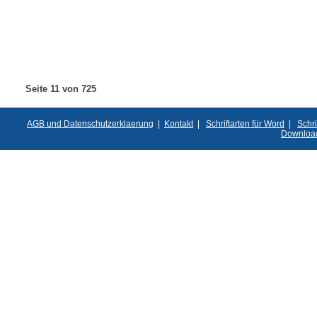
Seite 11 von 725
AGB und Datenschutzerklaerung
|
Kontakt
|
Schriftarten für Word
|
Schri
Downloa