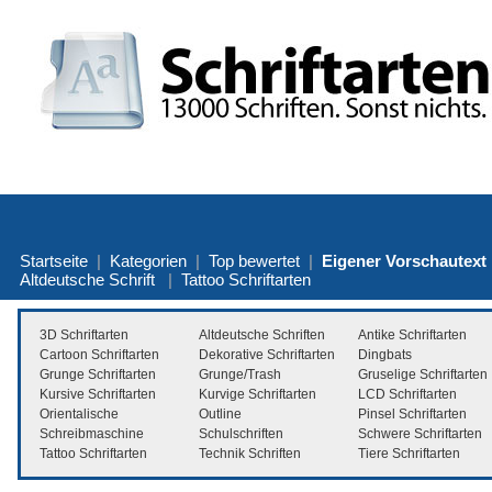
Startseite
|
Kategorien
|
Top bewertet
|
Eigener Vorschautext
Altdeutsche Schrift
|
Tattoo Schriftarten
3D Schriftarten
Altdeutsche Schriften
Antike Schriftarten
Cartoon Schriftarten
Dekorative Schriftarten
Dingbats
Grunge Schriftarten
Grunge/Trash
Gruselige Schriftarten
Kursive Schriftarten
Kurvige Schriftarten
LCD Schriftarten
Orientalische
Outline
Pinsel Schriftarten
Schreibmaschine
Schulschriften
Schwere Schriftarten
Tattoo Schriftarten
Technik Schriften
Tiere Schriftarten