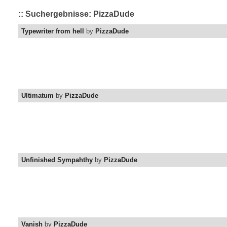
:: Suchergebnisse: PizzaDude
Typewriter from hell
by
PizzaDude
Ultimatum
by
PizzaDude
Unfinished Sympahthy
by
PizzaDude
Vanish
by
PizzaDude