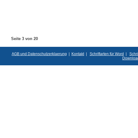
Seite 3 von 20
AGB und Datenschutzerklaerung
|
Kontakt
|
Schriftarten für Word
|
Schri
Downloa