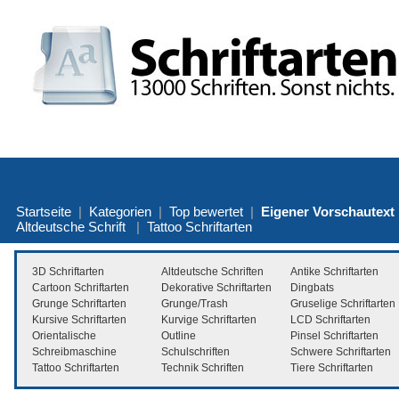
Startseite
|
Kategorien
|
Top bewertet
|
Eigener Vorschautext
Altdeutsche Schrift
|
Tattoo Schriftarten
3D Schriftarten
Altdeutsche Schriften
Antike Schriftarten
Cartoon Schriftarten
Dekorative Schriftarten
Dingbats
Grunge Schriftarten
Grunge/Trash
Gruselige Schriftarten
Kursive Schriftarten
Kurvige Schriftarten
LCD Schriftarten
Orientalische
Outline
Pinsel Schriftarten
Schreibmaschine
Schulschriften
Schwere Schriftarten
Tattoo Schriftarten
Technik Schriften
Tiere Schriftarten