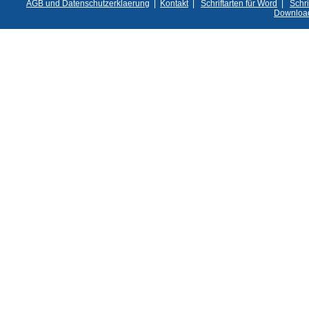
AGB und Datenschutzerklaerung
|
Kontakt
|
Schriftarten für Word
|
Schri
Downloa