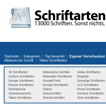
Startseite
|
Kategorien
|
Top bewertet
|
Eigener Vorschautext
Altdeutsche Schrift
|
Tattoo Schriftarten
3D Schriftarten
Altdeutsche Schriften
Antike Schriftarten
Cartoon Schriftarten
Dekorative Schriftarten
Dingbats
Grunge Schriftarten
Grunge/Trash
Gruselige Schriftarten
Kursive Schriftarten
Kurvige Schriftarten
LCD Schriftarten
Orientalische
Outline
Pinsel Schriftarten
Schreibmaschine
Schulschriften
Schwere Schriftarten
Tattoo Schriftarten
Technik Schriften
Tiere Schriftarten