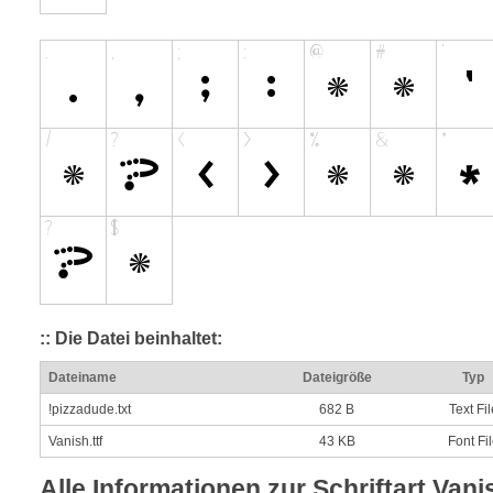
:: Die Datei beinhaltet:
Dateiname
Dateigröße
Typ
!pizzadude.txt
682 B
Text Fil
Vanish.ttf
43 KB
Font Fi
Alle Informationen zur Schriftart Vani