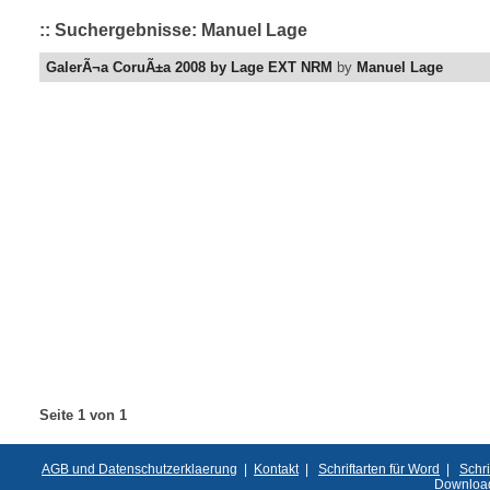
:: Suchergebnisse: Manuel Lage
GalerÃ¬a CoruÃ±a 2008 by Lage EXT NRM
by
Manuel Lage
Seite 1 von 1
AGB und Datenschutzerklaerung
|
Kontakt
|
Schriftarten für Word
|
Schri
Downloa