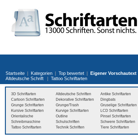
Startseite
|
Kategorien
|
Top bewertet
|
Eigener Vorschautext
Altdeutsche Schrift
|
Tattoo Schriftarten
3D Schriftarten
Altdeutsche Schriften
Antike Schriftarten
Cartoon Schriftarten
Dekorative Schriftarten
Dingbats
Grunge Schriftarten
Grunge/Trash
Gruselige Schriftarten
Kursive Schriftarten
Kurvige Schriftarten
LCD Schriftarten
Orientalische
Outline
Pinsel Schriftarten
Schreibmaschine
Schulschriften
Schwere Schriftarten
Tattoo Schriftarten
Technik Schriften
Tiere Schriftarten