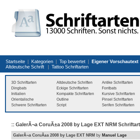
Startseite
|
Kategorien
|
Top bewertet
|
Eigener Vorschautext
Altdeutsche Schrift
|
Tattoo Schriftarten
3D Schriftarten
Altdeutsche Schriften
Antike Schriftarten
Dingbats
Eckige Schriftarten
Fontbats
Initialien
Kompakte Schriftarten
Kursive Schriftarten
Orientalische
Outline
Pinsel Schriftarten
Schwere Schriftarten
Script
Serifen Schriftarten
:: GalerÃ¬a CoruÃ±a 2008 by Lage EXT NRM Schriftart 
GalerÃ¬a CoruÃ±a 2008 by Lage EXT NRM
by
Manuel Lage