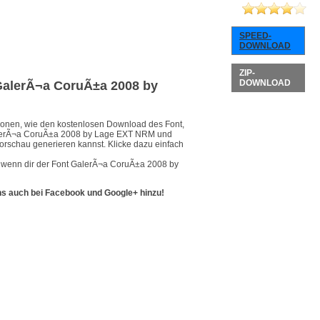
SPEED-
DOWNLOAD
ZIP-
DOWNLOAD
t GalerÃ¬a CoruÃ±a 2008 by
ationen, wie den kostenlosen Download des Font,
GalerÃ¬a CoruÃ±a 2008 by Lage EXT NRM und
Vorschau generieren kannst. Klicke dazu einfach
, wenn dir der Font GalerÃ¬a CoruÃ±a 2008 by
ns auch bei Facebook und Google+ hinzu!