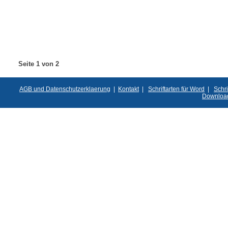
Seite 1 von 2
AGB und Datenschutzerklaerung
|
Kontakt
|
Schriftarten für Word
|
Schri
Downloa