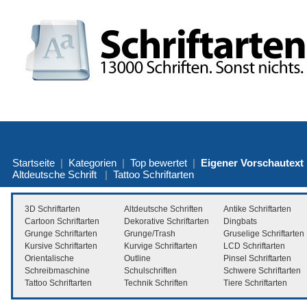
Startseite
|
Kategorien
|
Top bewertet
|
Eigener Vorschautext
Altdeutsche Schrift
|
Tattoo Schriftarten
3D Schriftarten
Altdeutsche Schriften
Antike Schriftarten
Cartoon Schriftarten
Dekorative Schriftarten
Dingbats
Grunge Schriftarten
Grunge/Trash
Gruselige Schriftarten
Kursive Schriftarten
Kurvige Schriftarten
LCD Schriftarten
Orientalische
Outline
Pinsel Schriftarten
Schreibmaschine
Schulschriften
Schwere Schriftarten
Tattoo Schriftarten
Technik Schriften
Tiere Schriftarten