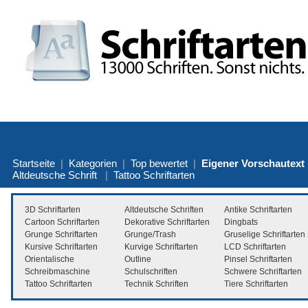
Startseite
|
Kategorien
|
Top bewertet
|
Eigener Vorschautext
Altdeutsche Schrift
|
Tattoo Schriftarten
3D Schriftarten
Altdeutsche Schriften
Antike Schriftarten
Cartoon Schriftarten
Dekorative Schriftarten
Dingbats
Grunge Schriftarten
Grunge/Trash
Gruselige Schriftarten
Kursive Schriftarten
Kurvige Schriftarten
LCD Schriftarten
Orientalische
Outline
Pinsel Schriftarten
Schreibmaschine
Schulschriften
Schwere Schriftarten
Tattoo Schriftarten
Technik Schriften
Tiere Schriftarten