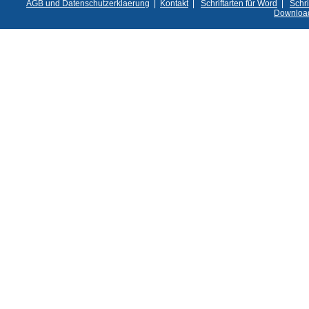
AGB und Datenschutzerklaerung
|
Kontakt
|
Schriftarten für Word
|
Schri
Downloa