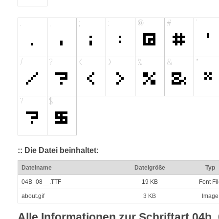
:: Die Datei beinhaltet:
Dateiname
Dateigröße
Typ
04B_08__.TTF
19 KB
Font Fi
about.gif
3 KB
Image
Alle Informationen zur Schriftart 04b