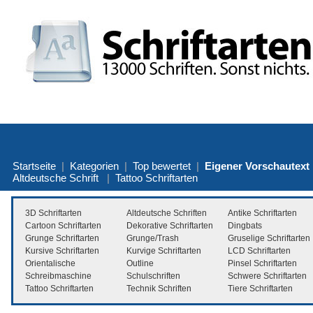
Startseite
|
Kategorien
|
Top bewertet
|
Eigener Vorschautext
Altdeutsche Schrift
|
Tattoo Schriftarten
3D Schriftarten
Altdeutsche Schriften
Antike Schriftarten
Cartoon Schriftarten
Dekorative Schriftarten
Dingbats
Grunge Schriftarten
Grunge/Trash
Gruselige Schriftarten
Kursive Schriftarten
Kurvige Schriftarten
LCD Schriftarten
Orientalische
Outline
Pinsel Schriftarten
Schreibmaschine
Schulschriften
Schwere Schriftarten
Tattoo Schriftarten
Technik Schriften
Tiere Schriftarten