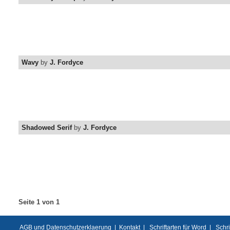
Wavy
by
J. Fordyce
Shadowed Serif
by
J. Fordyce
Seite 1 von 1
AGB und Datenschutzerklaerung
|
Kontakt
|
Schriftarten für Word
|
Schri