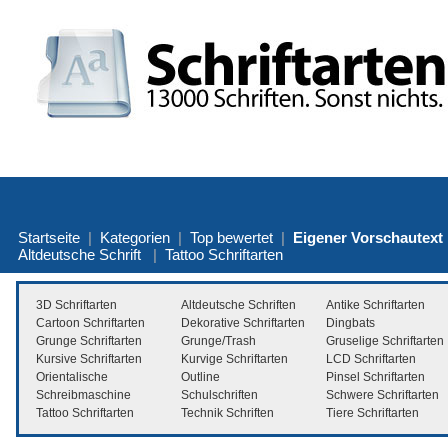
Startseite
|
Kategorien
|
Top bewertet
|
Eigener Vorschautext
Altdeutsche Schrift
|
Tattoo Schriftarten
3D Schriftarten
Altdeutsche Schriften
Antike Schriftarten
Cartoon Schriftarten
Dekorative Schriftarten
Dingbats
Grunge Schriftarten
Grunge/Trash
Gruselige Schriftarten
Kursive Schriftarten
Kurvige Schriftarten
LCD Schriftarten
Orientalische
Outline
Pinsel Schriftarten
Schreibmaschine
Schulschriften
Schwere Schriftarten
Tattoo Schriftarten
Technik Schriften
Tiere Schriftarten