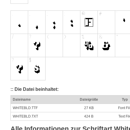
:: Die Datei beinhaltet:
Dateiname
Dateigröße
Typ
WHITEBLD.TTF
27 KB
Font Fi
WHITEBLD.TXT
424 B
Text Fil
Alle Informationen zur Schriftart Whit