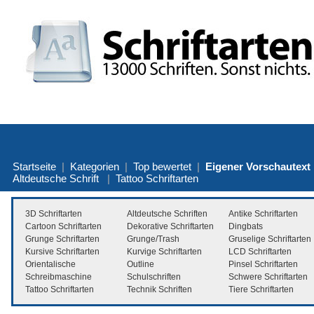
Startseite
|
Kategorien
|
Top bewertet
|
Eigener Vorschautext
Altdeutsche Schrift
|
Tattoo Schriftarten
3D Schriftarten
Altdeutsche Schriften
Antike Schriftarten
Cartoon Schriftarten
Dekorative Schriftarten
Dingbats
Grunge Schriftarten
Grunge/Trash
Gruselige Schriftarten
Kursive Schriftarten
Kurvige Schriftarten
LCD Schriftarten
Orientalische
Outline
Pinsel Schriftarten
Schreibmaschine
Schulschriften
Schwere Schriftarten
Tattoo Schriftarten
Technik Schriften
Tiere Schriftarten