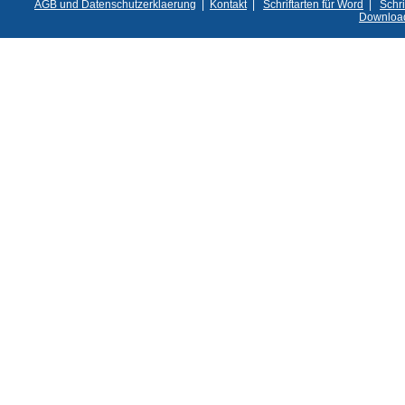
AGB und Datenschutzerklaerung
|
Kontakt
|
Schriftarten für Word
|
Schri
Downloa