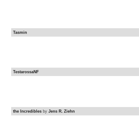
Tasmin
TestarossaNF
the Incredibles
by
Jens R. Ziehn