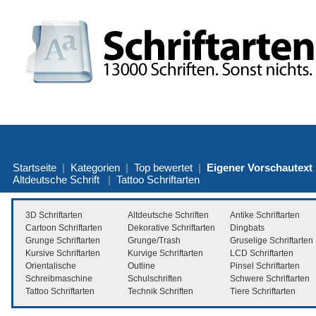
Startseite
|
Kategorien
|
Top bewertet
|
Eigener Vorschautext
Altdeutsche Schrift
|
Tattoo Schriftarten
3D Schriftarten
Altdeutsche Schriften
Antike Schriftarten
Cartoon Schriftarten
Dekorative Schriftarten
Dingbats
Grunge Schriftarten
Grunge/Trash
Gruselige Schriftarten
Kursive Schriftarten
Kurvige Schriftarten
LCD Schriftarten
Orientalische
Outline
Pinsel Schriftarten
Schreibmaschine
Schulschriften
Schwere Schriftarten
Tattoo Schriftarten
Technik Schriften
Tiere Schriftarten