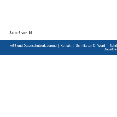
Seite 6 von 19
AGB und Datenschutzerklaerung
|
Kontakt
|
Schriftarten für Word
|
Schri
Downloa