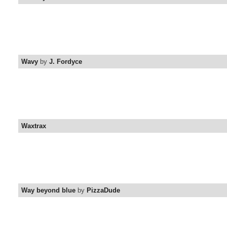
Wavy
by
J. Fordyce
Waxtrax
Way beyond blue
by
PizzaDude