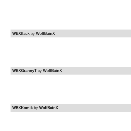
WBXflack
by
WolfBainX
WBXGrannyT
by
WolfBainX
WBXKomik
by
WolfBainX