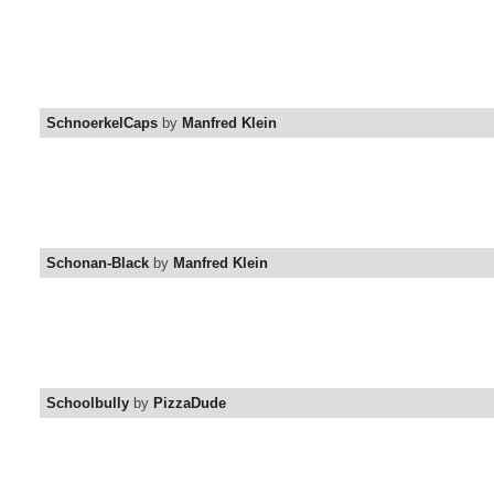
SchnoerkelCaps
by
Manfred Klein
Schonan-Black
by
Manfred Klein
Schoolbully
by
PizzaDude