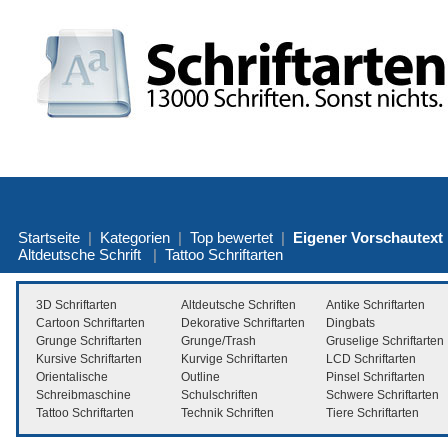
Startseite
|
Kategorien
|
Top bewertet
|
Eigener Vorschautext
Altdeutsche Schrift
|
Tattoo Schriftarten
3D Schriftarten
Altdeutsche Schriften
Antike Schriftarten
Cartoon Schriftarten
Dekorative Schriftarten
Dingbats
Grunge Schriftarten
Grunge/Trash
Gruselige Schriftarten
Kursive Schriftarten
Kurvige Schriftarten
LCD Schriftarten
Orientalische
Outline
Pinsel Schriftarten
Schreibmaschine
Schulschriften
Schwere Schriftarten
Tattoo Schriftarten
Technik Schriften
Tiere Schriftarten