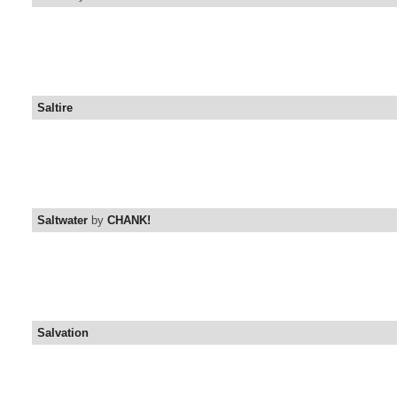
Saltire
Saltwater
by
CHANK!
Salvation