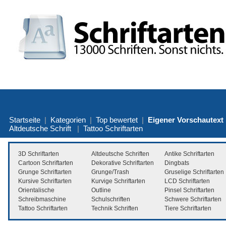
Startseite
|
Kategorien
|
Top bewertet
|
Eigener Vorschautext
Altdeutsche Schrift
|
Tattoo Schriftarten
3D Schriftarten
Altdeutsche Schriften
Antike Schriftarten
Cartoon Schriftarten
Dekorative Schriftarten
Dingbats
Grunge Schriftarten
Grunge/Trash
Gruselige Schriftarten
Kursive Schriftarten
Kurvige Schriftarten
LCD Schriftarten
Orientalische
Outline
Pinsel Schriftarten
Schreibmaschine
Schulschriften
Schwere Schriftarten
Tattoo Schriftarten
Technik Schriften
Tiere Schriftarten