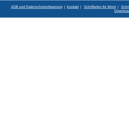
AGB und Datenschutzerklaerung
|
Kontakt
|
Schriftarten für Word
|
Schri
Downloa