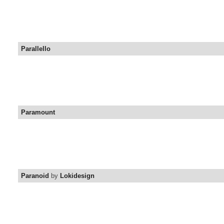
Parallello
Paramount
Paranoid
by
Lokidesign