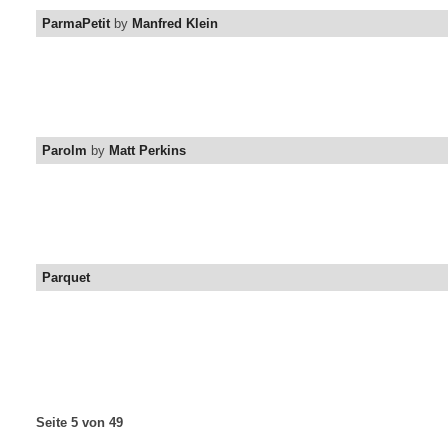
ParmaPetit
by
Manfred Klein
Parolm
by
Matt Perkins
Parquet
Seite 5 von 49