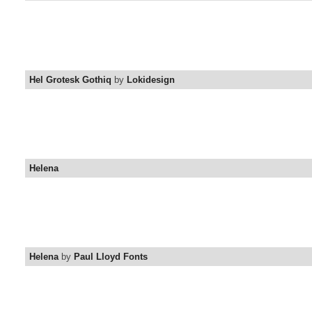
Hel Grotesk Gothiq
by
Lokidesign
Helena
Helena
by
Paul Lloyd Fonts