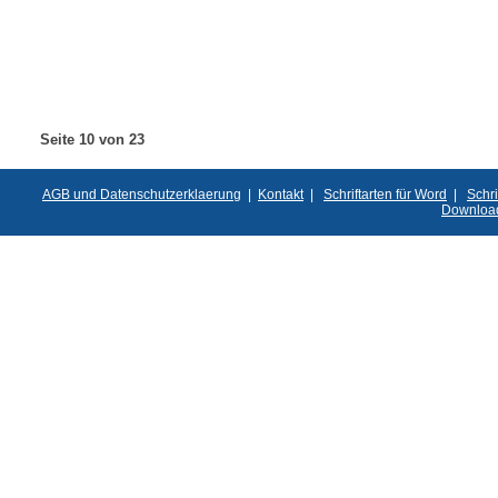
Seite 10 von 23
AGB und Datenschutzerklaerung
|
Kontakt
|
Schriftarten für Word
|
Schri
Downloa