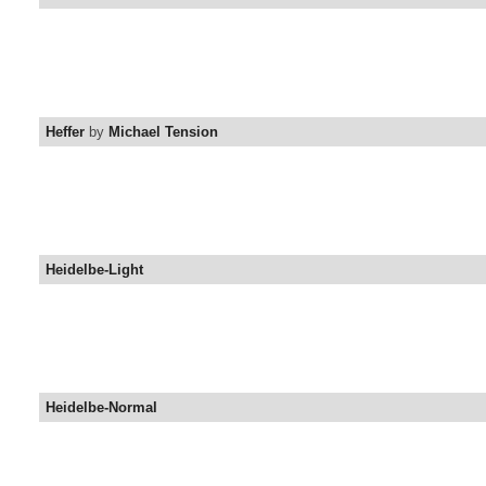
Heffer
by
Michael Tension
Heidelbe-Light
Heidelbe-Normal