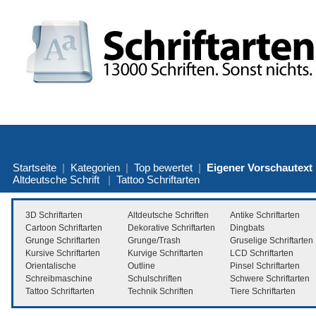
Startseite
|
Kategorien
|
Top bewertet
|
Eigener Vorschautext
Altdeutsche Schrift
|
Tattoo Schriftarten
3D Schriftarten
Altdeutsche Schriften
Antike Schriftarten
Cartoon Schriftarten
Dekorative Schriftarten
Dingbats
Grunge Schriftarten
Grunge/Trash
Gruselige Schriftarten
Kursive Schriftarten
Kurvige Schriftarten
LCD Schriftarten
Orientalische
Outline
Pinsel Schriftarten
Schreibmaschine
Schulschriften
Schwere Schriftarten
Tattoo Schriftarten
Technik Schriften
Tiere Schriftarten