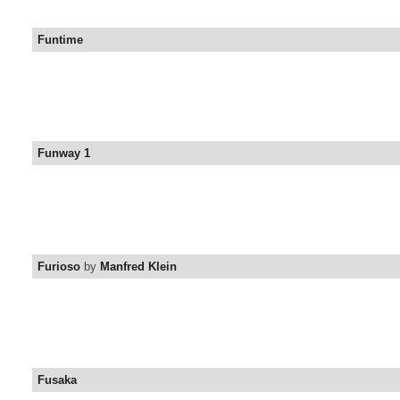
Funtime
Funway 1
Furioso
by
Manfred Klein
Fusaka