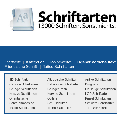
Startseite
|
Kategorien
|
Top bewertet
|
Eigener Vorschautext
Altdeutsche Schrift
|
Tattoo Schriftarten
3D Schriftarten
Altdeutsche Schriften
Antike Schriftarten
Cartoon Schriftarten
Dekorative Schriftarten
Dingbats
Grunge Schriftarten
Grunge/Trash
Gruselige Schriftarten
Kursive Schriftarten
Kurvige Schriftarten
LCD Schriftarten
Orientalische
Outline
Pinsel Schriftarten
Schreibmaschine
Schulschriften
Schwere Schriftarten
Tattoo Schriftarten
Technik Schriften
Tiere Schriftarten