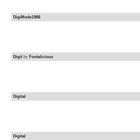
DigiMode1988
Digit
by
Fontalicious
Digital
Digital