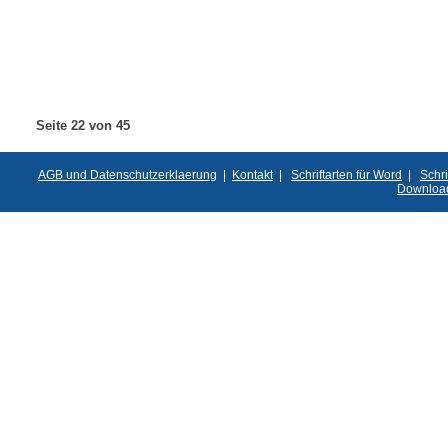
Seite 22 von 45
AGB und Datenschutzerklaerung
|
Kontakt
|
Schriftarten für Word
|
Schri
Downloa