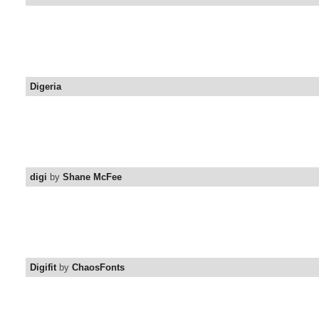
Digeria
digi
by
Shane McFee
Digifit
by
ChaosFonts