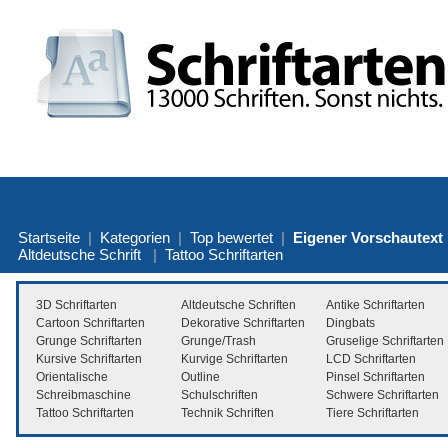
Startseite
|
Kategorien
|
Top bewertet
|
Eigener Vorschautext
Altdeutsche Schrift
|
Tattoo Schriftarten
3D Schriftarten
Altdeutsche Schriften
Antike Schriftarten
Cartoon Schriftarten
Dekorative Schriftarten
Dingbats
Grunge Schriftarten
Grunge/Trash
Gruselige Schriftarten
Kursive Schriftarten
Kurvige Schriftarten
LCD Schriftarten
Orientalische
Outline
Pinsel Schriftarten
Schreibmaschine
Schulschriften
Schwere Schriftarten
Tattoo Schriftarten
Technik Schriften
Tiere Schriftarten