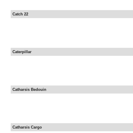
Catch 22
Caterpillar
Catharsis Bedouin
Catharsis Cargo