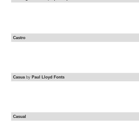
Castro
Casua
by
Paul Lloyd Fonts
Casual