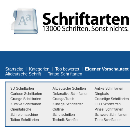
Startseite
|
Kategorien
|
Top bewertet
|
Eigener Vorschautext
Altdeutsche Schrift
|
Tattoo Schriftarten
3D Schriftarten
Altdeutsche Schriften
Antike Schriftarten
Cartoon Schriftarten
Dekorative Schriftarten
Dingbats
Grunge Schriftarten
Grunge/Trash
Gruselige Schriftarten
Kursive Schriftarten
Kurvige Schriftarten
LCD Schriftarten
Orientalische
Outline
Pinsel Schriftarten
Schreibmaschine
Schulschriften
Schwere Schriftarten
Tattoo Schriftarten
Technik Schriften
Tiere Schriftarten