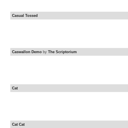
Casual Tossed
Caswallon Demo
by
The Scriptorium
Cat
Cat Cat