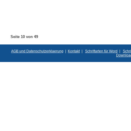
Seite 10 von 49
AGB und Datenschutzerklaerung
|
Kontakt
|
Schriftarten für Word
|
Schri
Downloa